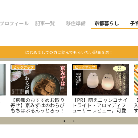
プロフィール
記事一覧
移住準備
京都暮らし
子
はじめましての方に読んでもらいたい記事５選！
ピックアップ
ピックアップ
人
【京都のおすすめお取り
【PR】萌えニャンコナイ
【
寄せ】京みずはのわらび
トライト・アロマディフ
もちはぶるんっとろっ！
ューザーレビュー。可愛
いねこ型ライトが我が家
にやってきた！