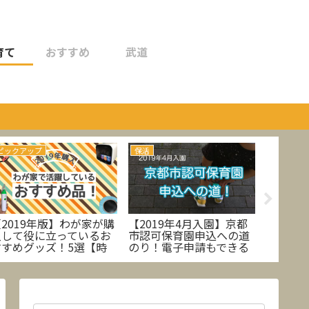
育て
おすすめ
武道
ピックアップ
保活
ピックア
2019年版】わが家が購
【2019年4月入園】京都
【口コ
入して役に立っているお
市認可保育園申込への道
しゃれ
すすめグッズ！5選【時
のり！電子申請もできる
ガスコ
短家電・子供用】
ようになるよ！
気にな