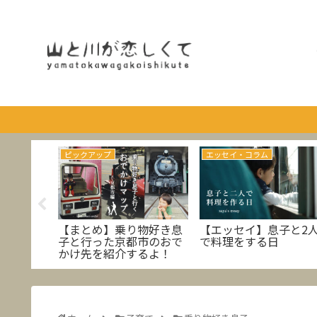
ピックアップ
エッセイ・コラム
の定期購
【まとめ】乗り物好き息
【エッセイ】息子と2
も」シリ
子と行った京都市のおで
で料理をする日
内容に親
かけ先を紹介するよ！