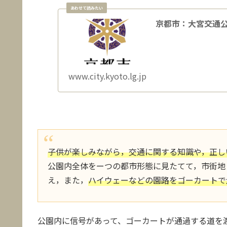
京都市：大宮交通
www.city.kyoto.lg.jp
子供が楽しみながら，交通に関する知識や，正し
公園内全体をーつの都市形態に見たてて，市街地
え，また，
ハイウェーなどの園路をゴーカートで
公園内に信号があって、ゴーカートが通過する道を