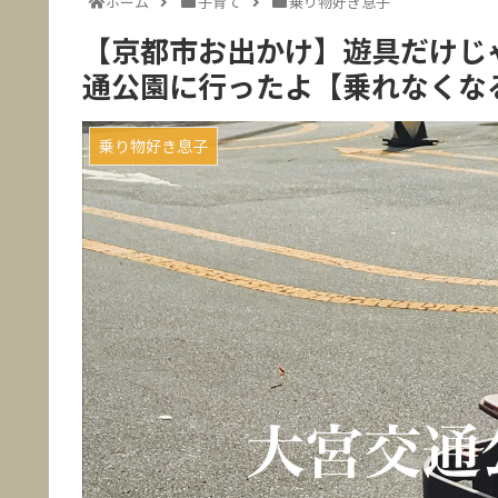
ホーム
子育て
乗り物好き息子
【京都市お出かけ】遊具だけじ
通公園に行ったよ【乗れなくな
乗り物好き息子