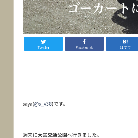
Twitter
Facebook
はてブ
saya(
@s_v38
)です。
週末に
大宮交通公園
へ行きました。