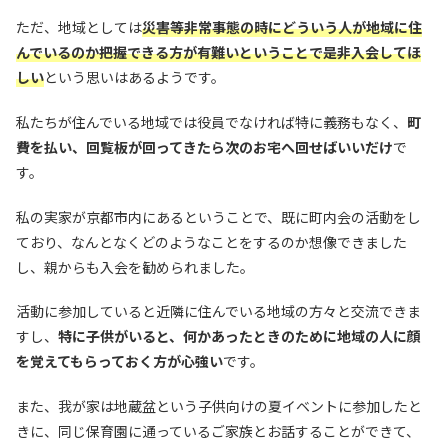
ただ、地域としては
災害等非常事態の時にどういう人が地域に住
んでいるのか把握できる方が有難いということで是非入会してほ
しい
という思いはあるようです。
私たちが住んでいる地域では役員でなければ特に義務もなく、
町
費を払い、回覧板が回ってきたら次のお宅へ回せばいいだけ
で
す。
私の実家が京都市内にあるということで、既に町内会の活動をし
ており、なんとなくどのようなことをするのか想像できました
し、親からも入会を勧められました。
活動に参加していると近隣に住んでいる地域の方々と交流できま
すし、
特に子供がいると、何かあったときのために地域の人に顔
を覚えてもらっておく方が心強い
です。
また、我が家は地蔵盆という子供向けの夏イベントに参加したと
きに、同じ保育園に通っているご家族とお話することができて、