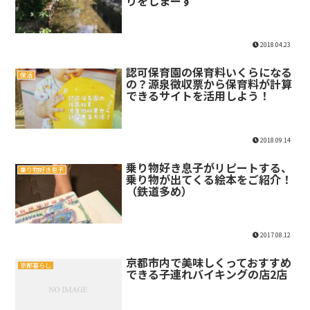
りをしまーす
2018.04.23
認可保育園の保育料いくらになる
保活
の？源泉徴収票から保育料が計算
できるサイトを活用しよう！
2018.09.14
乗り物好き息子がリピートする、
乗り物好き息子
乗り物が出てくる絵本をご紹介！
（鉄道多め）
2017.08.12
京都市内で美味しくっておすすめ
京都暮らし
できる子連れバイキングの店2店