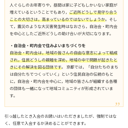
人ぐらしのお年寄りや，昼間は家に子どもしかいない家庭が
増えているということでもあり，
ご近所どうしで見守り合う
ことの大切さは，高まっているのではないでしょうか
。そし
て，震災のような大災害発生時はなおさら，自治会・町内会
を中心としたご近所どうしの助け合いが大切になります。
・自治会・町内会で住みよいまちづくりを
自治会・町内会は，地域の皆さんの自由な意志によって結成
され，住民どうしの親睦を深め，地域の中で問題が起きたと
きにその解決を図る団体です
。 京都では，「自分たちのまち
は自分たちでつくっていく」という住民自治の伝統のもと
に，自治会・町内会を中心に，地域の皆さんが組織する各種
の団体も一緒になって地域コミュニティが形成されていま
す。
引っ越したとき入会のお誘いはいただきましたが、強制ではな
く、任意で入会するか決めることができます。