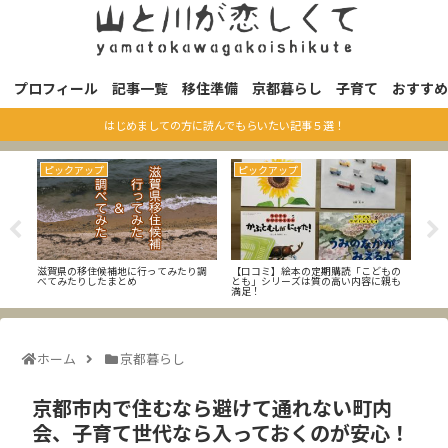
プロフィール
記事一覧
移住準備
京都暮らし
子育て
おすすめ
はじめましての方に読んでもらいたい記事５選！
ピックアップ
ピックアップ
ピ
使い
滋賀県の移住候補地に行ってみたり調
【口コミ】絵本の定期購読「こどもの
【ま
の気
べてみたりしたまとめ
とも」シリーズは質の高い内容に親も
都市
満足！
ホーム
京都暮らし
京都市内で住むなら避けて通れない町内
会、子育て世代なら入っておくのが安心！