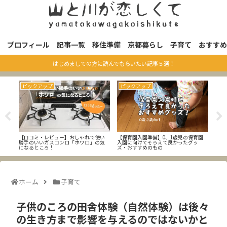
プロフィール
記事一覧
移住準備
京都暮らし
子育て
おすすめ
はじめましての方に読んでもらいたい記事５選！
ピックアップ
ピックアップ
エ
り調
【口コミ・レビュー】おしゃれで使い
【保育園入園準備】0、1歳児の保育園
【エ
勝手のいいガスコンロ「ホワロ」の気
入園に向けてそろえて良かったグッ
になるところ！
ズ・おすすめのもの
ホーム
子育て
子供のころの田舎体験（自然体験）は後々
の生き方まで影響を与えるのではないかと