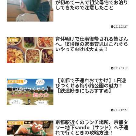
が初めて一人で祖父母宅でお泊り
してきたので注意したこと
2017.03.27
育休明けで仕事復帰される皆さん
保育園
へ。復帰後の家事育児はこれぐら
いやっておけば大丈夫！
2017.03.17
【京都で子連れおでかけ】1日遊
京都暮らし
びつくせる梅小路公園の魅力！
【鉄道好きにもおすすめ】
2018.12.27
京都駅近くのランチ場所、京都タ
京都暮らし
ワー地下sando（サンド）へ子連
れで行くときの攻略方法！