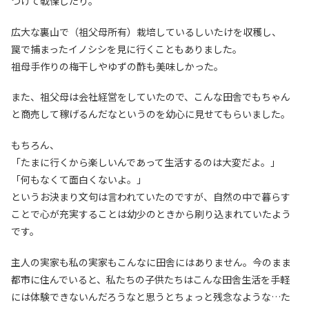
つけて戦慄したり。
広大な裏山で（祖父母所有）栽培しているしいたけを収穫し、
罠で捕まったイノシシを見に行くこともありました。
祖母手作りの梅干しやゆずの酢も美味しかった。
また、祖父母は会社経営をしていたので、こんな田舎でもちゃん
と商売して稼げるんだなというのを幼心に見せてもらいました。
もちろん、
「たまに行くから楽しいんであって生活するのは大変だよ。」
「何もなくて面白くないよ。」
というお決まり文句は言われていたのですが、自然の中で暮らす
ことで心が充実することは幼少のときから刷り込まれていたよう
です。
主人の実家も私の実家もこんなに田舎にはありません。今のまま
都市に住んでいると、私たちの子供たちはこんな田舎生活を手軽
には体験できないんだろうなと思うとちょっと残念なような…た