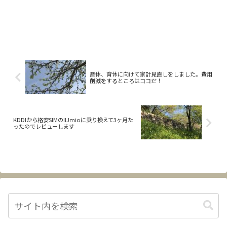
産休、育休に向けて家計見直しをしました。費用
削減をするところはココだ！
KDDIから格安SIMのIIJmioに乗り換えて3ヶ月た
ったのでレビューします